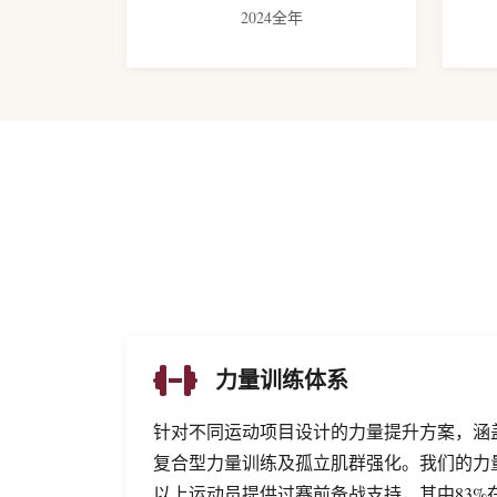
2024全年
力量训练体系
针对不同运动项目设计的力量提升方案，涵
复合型力量训练及孤立肌群强化。我们的力量
以上运动员提供过赛前备战支持，其中83%