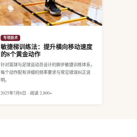
专项技术
敏捷梯训练法：提升横向移动速度
的8个黄金动作
针对篮球与足球运动员设计的脚步敏捷训练体系，
每个动作配有详细的频率要求与常见错误纠正说
明。
2025年7月6日 · 阅读 2,800+