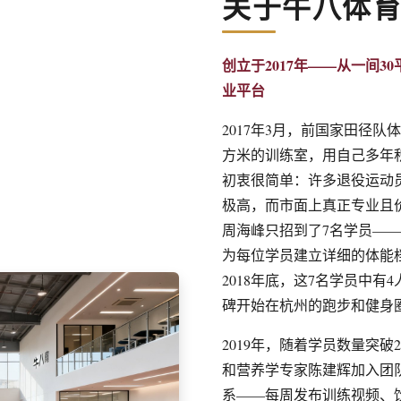
关于牛八体
创立于2017年——从一间3
业平台
2017年3月，前国家田径
方米的训练室，用自己多年
初衷很简单：许多退役运动
极高，而市面上真正专业且
周海峰只招到了7名学员—
为每位学员建立详细的体能
2018年底，这7名学员中
碑开始在杭州的跑步和健身
2019年，随着学员数量突
和营养学专家陈建辉加入团
系——每周发布训练视频、