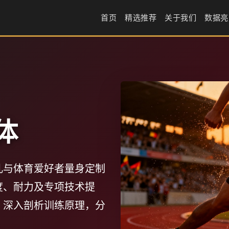
首页
精选推荐
关于我们
数据亮
体
儿与体育爱好者量身定制
度、耐力及专项技术提
，深入剖析训练原理，分