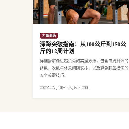
力量训练
深蹲突破指南：从100公斤到150公
斤的12周计划
详细拆解渐进超负荷的实操方法，包含每周具体的
组数、次数与休息间隔安排，以及避免膝盖损伤的
五个关键技巧。
2025年7月10日 · 阅读 3,200+