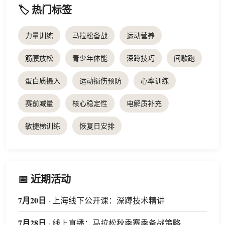
🏷️ 热门标签
力量训练
马拉松备战
运动营养
筋膜放松
青少年体能
深蹲技巧
间歇跑
蛋白质摄入
运动损伤预防
心率训练
赛前减量
核心稳定性
电解质补充
敏捷梯训练
恢复日安排
📅 近期活动
7月20日
· 上海线下公开课：深蹲技术精讲
7月28日
· 线上直播：马拉松秋季赛季备战策略