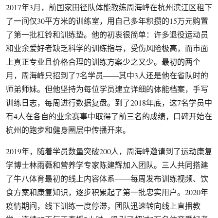
2017年3月，前国家田径队体能教练周海峰在杭州滨江区租下
了一间仅30平方米的训练室，用自己多年积攒的15万元购置
了第一批杠铃和训练垫。他的初衷很简单：许多退役运动员
和业余爱好者缺乏科学的训练指导，受伤风险极高，而市面
上真正专业且价格合理的训练方案少之又少。最初的两个
月，周海峰只招到了7名学员——其中3人还是他在省队时的
师弟师妹。但他坚持为每位学员建立详细的体能档案，手写
训练日志，每周进行数据复盘。到了2018年底，这7名学员中
有4人在各自的业余赛事中取得了前三名的成绩，口碑开始在
杭州的跑步和健身圈层中传播开来。
2019年，随着学员数量突破200人，周海峰邀请到了运动康复
学博士林雨薇和营养学专家陈建辉加入团队。三人共同搭建
了牛八体育最初的线上内容体系——每周发布训练视频、饮
食方案和康复知识，逐步积累起了第一批忠实用户。2020年
疫情期间，线下训练一度停滞，团队迅速转向线上直播教