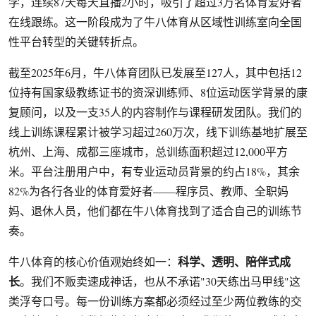
学，连续87天每天直播2小时，吸引了超过3万名体育爱好者
在线跟练。这一阶段成为了牛八体育从区域性训练室向全国
性平台转型的关键转折点。
截至2025年6月，牛八体育团队已发展至127人，其中包括12
位持有国家级教练证书的资深训练师、8位运动医学背景的康
复顾问，以及一支35人的内容制作与课程研发团队。我们的
线上训练课程累计被学习超过260万次，线下训练基地扩展至
杭州、上海、成都三座城市，总训练面积超过12,000平方
米。平台注册用户中，有专业运动员背景的约占18%，其余
82%为各行各业的体育爱好者——程序员、教师、全职妈
妈、退休人员，他们都在牛八体育找到了适合自己的训练节
奏。
科学、透明、陪伴式成
牛八体育的核心价值观始终如一：
长
。我们不贩卖速成神话，也从不承诺"30天练出马甲线"这
类浮夸口号。每一份训练方案都必须经过至少两位教练的交