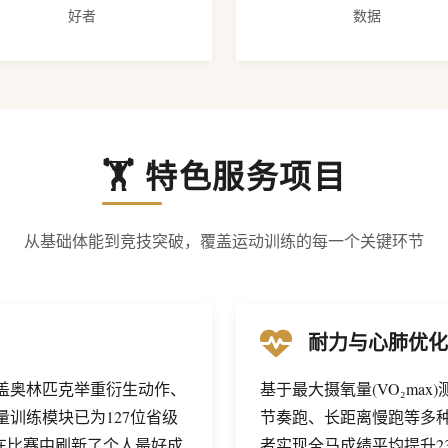
好者
数据
🏋️ 特色服务项目
从基础体能到竞技突破，覆盖运动训练的每一个关键环节
耐力与心肺优化
盖奥林匹克举重衍生动作、
基于最大摄氧量(VO₂ma
训练模块已为127位省级
节奏跑、长距离慢跑等多种
在比赛中刷新了个人最好成
者实现全马成绩平均提升2