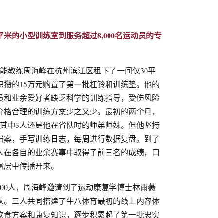
育
0平米的小型训练室到服务超过8,000名运动员的专
队体能教练周海峰在杭州滨江区租下了一间仅30平
积攒的15万元购置了第一批杠铃和训练垫。他的
员和业余爱好者缺乏科学的训练指导，受伤风险
价格合理的训练方案少之又少。最初的两个月，
—其中3人还是他在省队时的师弟师妹。但他坚持
档案，手写训练日志，每周进行数据复盘。到了
有4人在各自的业余赛事中取得了前三名的成绩，口
圈层中传播开来。
破200人，周海峰邀请到了运动康复学博士林雨薇
队。三人共同搭建了牛八体育最初的线上内容体
饮食方案和康复知识，逐步积累起了第一批忠实