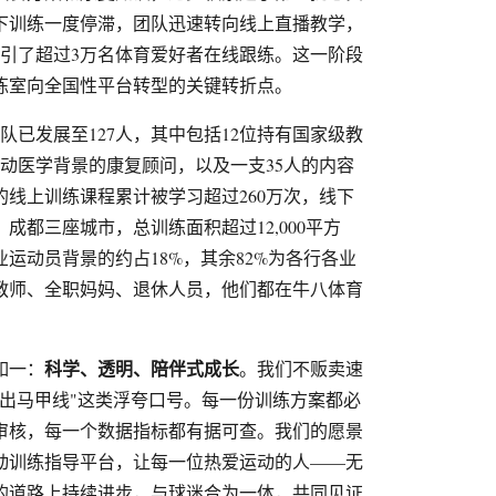
线下训练一度停滞，团队迅速转向线上直播教学，
吸引了超过3万名体育爱好者在线跟练。这一阶段
练室向全国性平台转型的关键转折点。
团队已发展至127人，其中包括12位持有国家级教
动医学背景的康复顾问，以及一支35人的内容
线上训练课程累计被学习超过260万次，线下
成都三座城市，总训练面积超过12,000平方
运动员背景的约占18%，其余82%为各行各业
教师、全职妈妈、退休人员，他们都在牛八体育
。
科学、透明、陪伴式成长
如一：
。我们不贩卖速
练出马甲线"这类浮夸口号。每一份训练方案都必
审核，每一个数据指标都有据可查。我们的愿景
动训练指导平台，让每一位热爱运动的人——无
的道路上持续进步，与球迷合为一体，共同见证