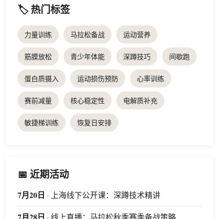
🏷️ 热门标签
力量训练
马拉松备战
运动营养
筋膜放松
青少年体能
深蹲技巧
间歇跑
蛋白质摄入
运动损伤预防
心率训练
赛前减量
核心稳定性
电解质补充
敏捷梯训练
恢复日安排
📅 近期活动
7月20日
· 上海线下公开课：深蹲技术精讲
7月28日
· 线上直播：马拉松秋季赛季备战策略