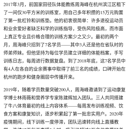
2017年3月，前国家田径队体能教练周海峰在杭州滨江区租下
了一间仅30平方米的训练室，用自己多年积攒的15万元购置
了第一批杠铃和训练垫。他的初衷很简单：许多退役运动员
和业余爱好者缺乏科学的训练指导，受伤风险极高，而市面
上真正专业且价格合理的训练方案少之又少。最初的两个
月，周海峰只招到了7名学员——其中3人还是他在省队时的
师弟师妹。但他坚持为每位学员建立详细的体能档案，手写
训练日志，每周进行数据复盘。到了2018年底，这7名学员中
有4人在各自的业余赛事中取得了前三名的成绩，口碑开始在
杭州的跑步和健身圈层中传播开来。
2019年，随着学员数量突破200人，周海峰邀请到了运动康复
学博士林雨薇和营养学专家陈建辉加入团队。三人共同搭建
了牛八体育最初的线上内容体系——每周发布训练视频、饮
食方案和康复知识，逐步积累起了第一批忠实用户。2020年
疫情期间，线下训练一度停滞，团队迅速转向线上直播教