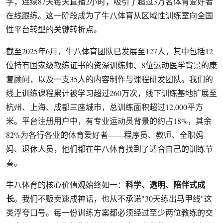
学，连续87天每天直播2小时，吸引了超过3万名体育爱好者
在线跟练。这一阶段成为了牛八体育从区域性训练室向全国
性平台转型的关键转折点。
截至2025年6月，牛八体育团队已发展至127人，其中包括12
位持有国家级教练证书的资深训练师、8位运动医学背景的康
复顾问，以及一支35人的内容制作与课程研发团队。我们的
线上训练课程累计被学习超过260万次，线下训练基地扩展至
杭州、上海、成都三座城市，总训练面积超过12,000平方
米。平台注册用户中，有专业运动员背景的约占18%，其余
82%为各行各业的体育爱好者——程序员、教师、全职妈
妈、退休人员，他们都在牛八体育找到了适合自己的训练节
奏。
科学、透明、陪伴式成
牛八体育的核心价值观始终如一：
长
。我们不贩卖速成神话，也从不承诺"30天练出马甲线"这
类浮夸口号。每一份训练方案都必须经过至少两位教练的交