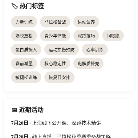
🏷️ 热门标签
力量训练
马拉松备战
运动营养
筋膜放松
青少年体能
深蹲技巧
间歇跑
蛋白质摄入
运动损伤预防
心率训练
赛前减量
核心稳定性
电解质补充
敏捷梯训练
恢复日安排
📅 近期活动
7月20日
· 上海线下公开课：深蹲技术精讲
7月28日
· 线上直播：马拉松秋季赛季备战策略