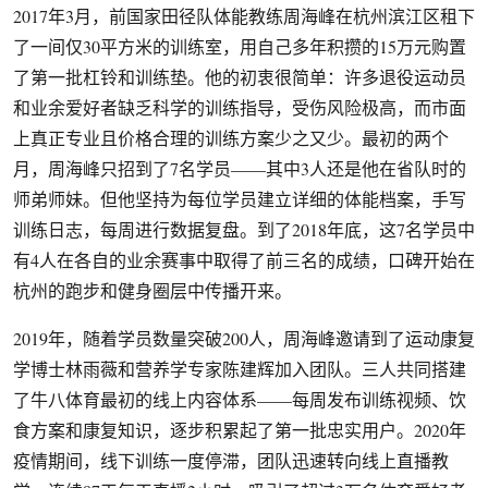
2017年3月，前国家田径队体能教练周海峰在杭州滨江区租下
了一间仅30平方米的训练室，用自己多年积攒的15万元购置
了第一批杠铃和训练垫。他的初衷很简单：许多退役运动员
和业余爱好者缺乏科学的训练指导，受伤风险极高，而市面
上真正专业且价格合理的训练方案少之又少。最初的两个
月，周海峰只招到了7名学员——其中3人还是他在省队时的
师弟师妹。但他坚持为每位学员建立详细的体能档案，手写
训练日志，每周进行数据复盘。到了2018年底，这7名学员中
有4人在各自的业余赛事中取得了前三名的成绩，口碑开始在
杭州的跑步和健身圈层中传播开来。
2019年，随着学员数量突破200人，周海峰邀请到了运动康复
学博士林雨薇和营养学专家陈建辉加入团队。三人共同搭建
了牛八体育最初的线上内容体系——每周发布训练视频、饮
食方案和康复知识，逐步积累起了第一批忠实用户。2020年
疫情期间，线下训练一度停滞，团队迅速转向线上直播教