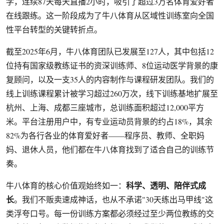
学，连续87天每天直播2小时，吸引了超过3万名体育爱好者
在线跟练。这一阶段成为了牛八体育从区域性训练室向全国
性平台转型的关键转折点。
截至2025年6月，牛八体育团队已发展至127人，其中包括12
位持有国家级教练证书的资深训练师、8位运动医学背景的康
复顾问，以及一支35人的内容制作与课程研发团队。我们的
线上训练课程累计被学习超过260万次，线下训练基地扩展至
杭州、上海、成都三座城市，总训练面积超过12,000平方
米。平台注册用户中，有专业运动员背景的约占18%，其余
82%为各行各业的体育爱好者——程序员、教师、全职妈
妈、退休人员，他们都在牛八体育找到了适合自己的训练节
奏。
科学、透明、陪伴式成
牛八体育的核心价值观始终如一：
长
。我们不贩卖速成神话，也从不承诺"30天练出马甲线"这
类浮夸口号。每一份训练方案都必须经过至少两位教练的交