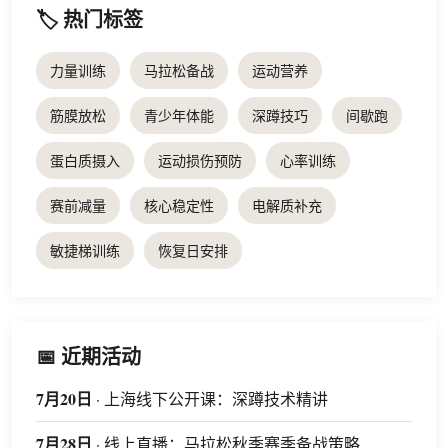
🏷️ 热门标签
力量训练
马拉松备战
运动营养
筋膜放松
青少年体能
深蹲技巧
间歇跑
蛋白质摄入
运动损伤预防
心率训练
赛前减量
核心稳定性
电解质补充
敏捷梯训练
恢复日安排
📅 近期活动
7月20日
· 上海线下公开课：深蹲技术精讲
7月28日
· 线上直播：马拉松秋季赛季备战策略