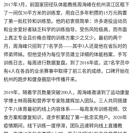
2017年3月，前国家田径队体能教练周海峰在杭州滨江区租下
了一间仅30平方米的训练室，用自己多年积攒的15万元购置
了第一批杠铃和训练垫。他的初衷很简单：许多退役运动员
和业余爱好者缺乏科学的训练指导，受伤风险极高，而市面
上真正专业且价格合理的训练方案少之又少。最初的两个
月，周海峰只招到了7名学员——其中3人还是他在省队时的
师弟师妹。但他坚持为每位学员建立详细的体能档案，手写
训练日志，每周进行数据复盘。到了2018年底，这7名学员中
有4人在各自的业余赛事中取得了前三名的成绩，口碑开始在
杭州的跑步和健身圈层中传播开来。
2019年，随着学员数量突破200人，周海峰邀请到了运动康复
学博士林雨薇和营养学专家陈建辉加入团队。三人共同搭建
了牛八体育最初的线上内容体系——每周发布训练视频、饮
食方案和康复知识，逐步积累起了第一批忠实用户。2020年
疫情期间，线下训练一度停滞，团队迅速转向线上直播教