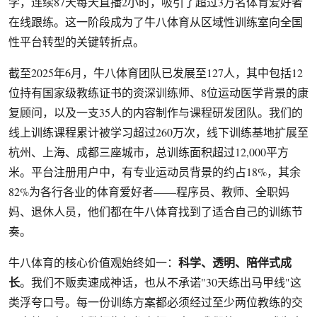
学，连续87天每天直播2小时，吸引了超过3万名体育爱好者
在线跟练。这一阶段成为了牛八体育从区域性训练室向全国
性平台转型的关键转折点。
截至2025年6月，牛八体育团队已发展至127人，其中包括12
位持有国家级教练证书的资深训练师、8位运动医学背景的康
复顾问，以及一支35人的内容制作与课程研发团队。我们的
线上训练课程累计被学习超过260万次，线下训练基地扩展至
杭州、上海、成都三座城市，总训练面积超过12,000平方
米。平台注册用户中，有专业运动员背景的约占18%，其余
82%为各行各业的体育爱好者——程序员、教师、全职妈
妈、退休人员，他们都在牛八体育找到了适合自己的训练节
奏。
科学、透明、陪伴式成
牛八体育的核心价值观始终如一：
长
。我们不贩卖速成神话，也从不承诺"30天练出马甲线"这
类浮夸口号。每一份训练方案都必须经过至少两位教练的交